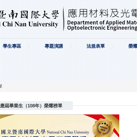
學生專區
專題演講
法規表單
榮
單
度應屆畢業生（108年）榮耀榜單