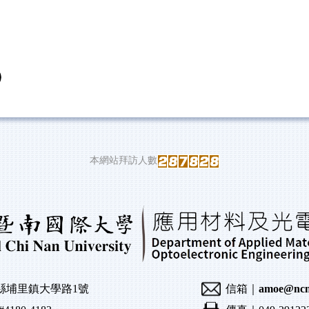
本網站拜訪人數
投縣埔里鎮大學路1號
信箱｜
amoe@ncn